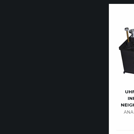
UHF
IN
NEIG
ANA