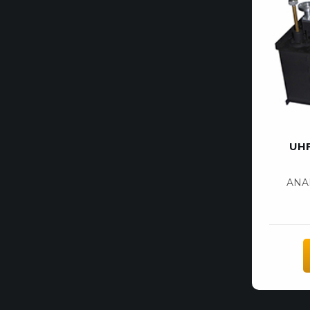
UH
ANA