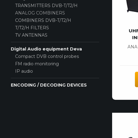
TRANSMITTERS DVB-T/T2/H
ANALOG COMBINERS
COMBINERS DVB-T/T2/H
T/T2/H FILTERS
UH
TV ANTENNAS
IN
ANA
Digital Audio equipment Deva
Compact DVB control probes
FM radio monitoring
IP audio
ENCODING / DECODING DEVICES