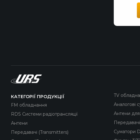
TV обладн
КАТЕГОРІЇ ПРОДУКЦІЇ
Аналогові 
FM обладнання
Антени для
RDS Системи радіотрансляції
Передавачі
Антени
Суматори D
Передавачі (Transmitters)