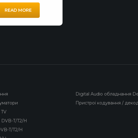
READ MORE
ання
Digital Audio обладнання D
суматори
Пристрої кодування / деко
 TV
 DVB-T/T2/H
VB-T/T2/H