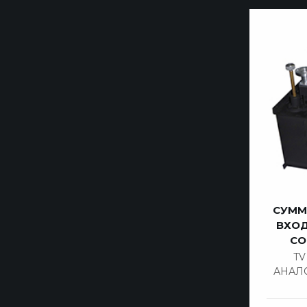
СУММА
ВХОД
СО
T
АНАЛ