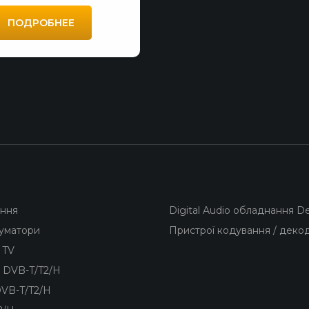
ПОДРОБНЕЕ
ання
Digital Audio обладнання D
суматори
Пристрої кодування / деко
 TV
 DVB-T/T2/H
VB-T/T2/H