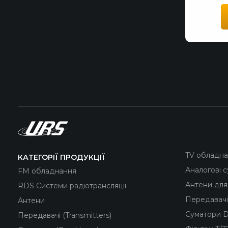
TV обладн
КАТЕГОРІЇ ПРОДУКЦІЇ
Аналогові 
FM обладнання
Антени для
RDS Системи радіотрансляції
Передавачі
Антени
Суматори D
Передавачі (Transmitters)