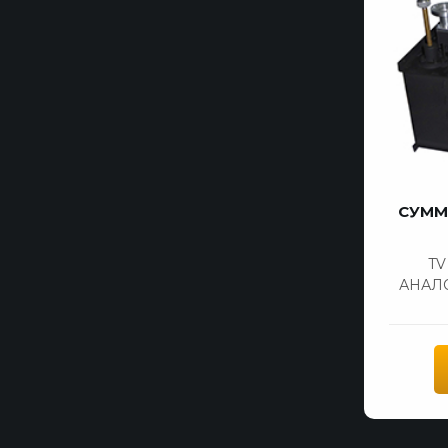
СУММ
T
АНАЛ