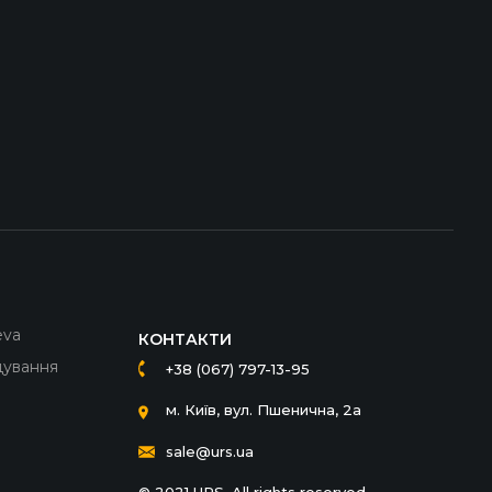
eva
КОНТАКТИ
дування
+38 (067) 797-13-95
м. Київ, вул. Пшенична, 2а
sale@urs.ua