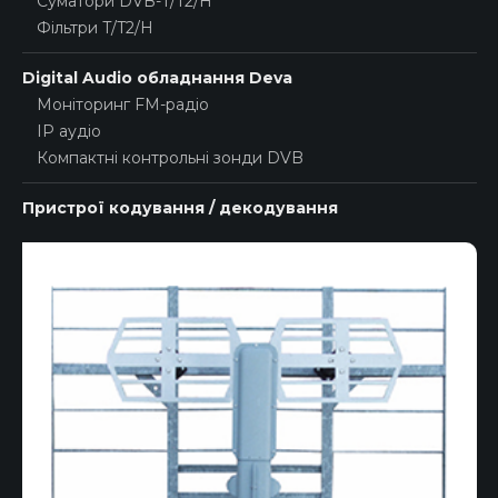
Суматори DVB-T/T2/H
Фільтри T/T2/H
Digital Audio обладнання Deva
Моніторинг FM-радіо
IP аудіо
Компактні контрольні зонди DVB
Пристрої кодування / декодування