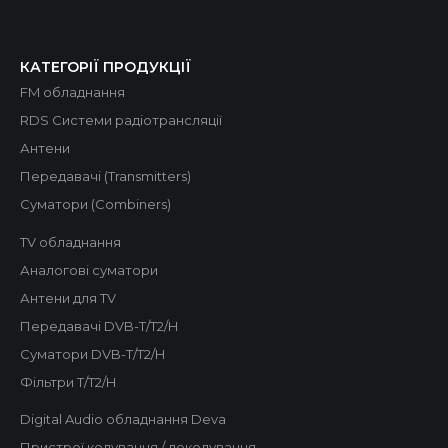
КАТЕГОРІЇ ПРОДУКЦІЇ
FM обладнання
RDS Системи радіотрансляції
Антени
Передавачі (Transmitters)
Суматори (Combiners)
TV обладнання
Аналогові суматори
Антени для TV
Передавачі DVB-T/T2/H
Суматори DVB-T/T2/H
Фільтри T/T2/H
Digital Audio обладнання Deva
Пристрої кодування / декодування