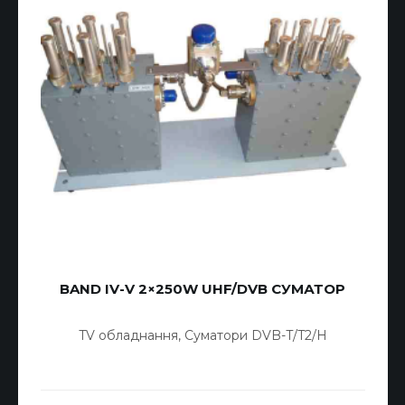
BAND IV-V 2×250W UHF/DVB СУМАТОР
TV обладнання
,
Суматори DVB-T/T2/H