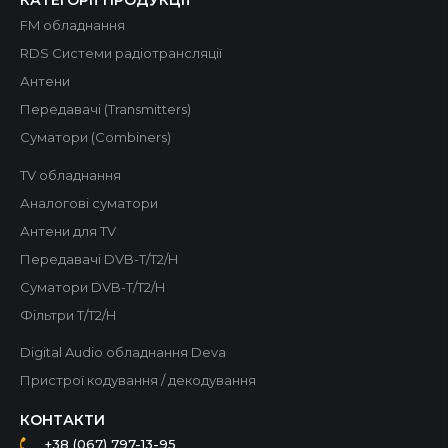
КАТЕГОРІЇ ПРОДУКЦІЇ
FM обладнання
RDS Системи радіотрансляції
Антени
Передавачі (Transmitters)
Суматори (Combiners)
TV обладнання
Аналогові суматори
Антени для TV
Передавачі DVB-T/T2/H
Суматори DVB-T/T2/H
Фільтри T/T2/H
Digital Audio обладнання Deva
Пристрої кодування / декодування
КОНТАКТИ
+38 (067) 797-13-95