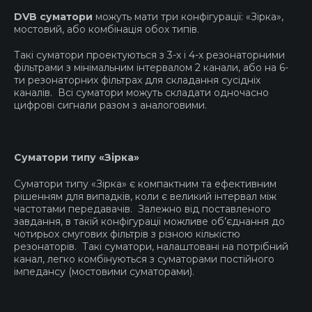
DVB суматори
можуть мати три конфігурації: «Зірка»,
мостовий, або комбінація обох типів.
Такі суматори проектуються з 3-х і 4-х резонаторними
фільтрами з мінімальним інтервалом 2 канали, або на 6-
ти резонаторних фільтрах для складання сусідніх
каналів. Всі суматори можуть складати одночасно
цифрові сигнали разом з аналоговими.
Cуматори типу «Зірка»
Суматори типу «Зірка» є компактним та ефективним
рішенням для випадків, коли є великий інтервал між
частотами передавачів. Залежно від поставленого
завдання, в такій конфігурації можливе об’єднання до
чотирьох смугових фільтрів з різною кількістю
резонаторів. Такі суматори, налаштовані на потрібний
канал, легко комбінуються з суматорами постійного
імпедансу (мостовими суматорами).