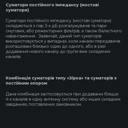
Cуматори постійного імпедансу (мостові
суматори)
Суматори постійного імпедансу (мостові суматори)
складаються з пар 3-х дБ розгалужувачів та пари
смугових, або режекторних фільтрів, а також баластного
навантаження. Зазвичай, даний тип суматорів
використовується у випадках, коли канали передавачів
розташовані близько один до одного, або в разі
додавання нового каналу до групи вже складених
каналів.
Комбінація суматорів типу «Зірка» та суматорів з
постійним опором
Дана комбінація застосовується при додаванні більше
4-х каналів в одну антенну систему або інших складних
завданнях, поставлених замовником.