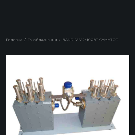
Головна
/
TV обладнання
/
BAND IV-V 2×100ВТ СУМАТОР