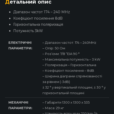
Детальний опис
Діапазон частот 174 – 240 MHz
Коефіцієнт посилення 8dB
Горизонтальна поляризація
Потужність 3kW
ЕЛЕКТРИЧНІ
– Діапазон частот: 174 – 240MHz
ПАРАМЕТРИ:
– Опір: 50 Ом
– Роз’єми: 7/8 “EIA 90 °
– Максимальна потужність – 3 kW
– Поляризація – Горизонтальна
– Коефіцієнт посилення – 8dB
– Ширина діаграми спрямованості
за рівнем (-3dB)
± 32 ° у вертикальній площині, ± 30 ° у
горизонтальній площині
МЕХАНІЧНІ
– Габарити 1300 x 1300 x 535
ПАРАМЕТРИ:
– Маса: 29 кг
– Швидкість вітру max 220 km / h