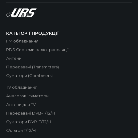
КАТЕГОРІЇ ПРОДУКЦІЇ
FM обладнання
RDS Системи радіотрансляції
Антени
Передавачі (Transmitters)
Суматори (Combiners)
TV обладнання
Аналогові суматори
Антени для TV
Передавачі DVB-T/T2/H
Суматори DVB-T/T2/H
Фільтри T/T2/H