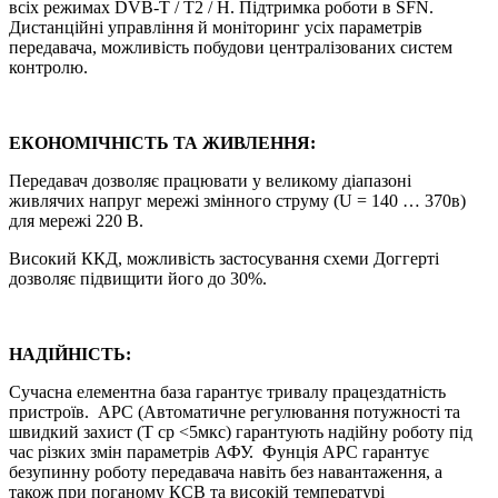
всіх режимах DVB-T / T2 / H. Підтримка роботи в SFN.
Дистанційні управління й моніторинг усіх параметрів
передавача, можливість побудови централізованих систем
контролю.
ЕКОНОМІЧНІСТЬ ТА ЖИВЛЕННЯ:
Передавач дозволяє працювати у великому діапазоні
живлячих напруг мережі змінного струму (U = 140 … 370в)
для мережі 220 В.
Високий ККД, можливість застосування схеми Доггерті
дозволяє підвищити його до 30%.
НАДІЙНІСТЬ:
Сучасна елементна база гарантує тривалу працездатність
пристроїв. АРС (Автоматичне регулювання потужності та
швидкий захист (T ср <5мкс) гарантують надійну роботу під
час різких змін параметрів АФУ. Фунція АРС гарантує
безупинну роботу передавача навіть без навантаження, а
також при поганому КСВ та високій температурі