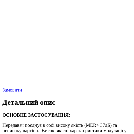
підтримка DVB-H/T/T2
вбудований GPS/Glonass.
додатковий вхід IP
зовнішній доступ Ethernet, USB, RS232/RS485.
адаптивна прекорекція, високий MER.
компактний Rack 19” 3U
Замовити
Детальний опис
ОСНОВНЕ ЗАСТОСУВАННЯ:
Передавач поєднує в собі високу якість (MER> 37дБ) та
невисоку вартість. Високі якісні характеристики модуляції у