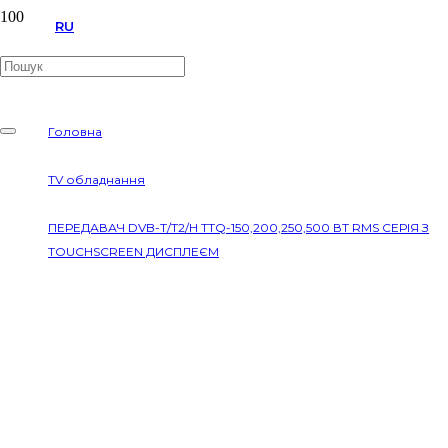
RU
EN
Головна
/
TV обладнання
/
ПЕРЕДАВАЧ DVB-T/T2/H TTQ-150,200,250,500 ВТ RMS СЕРІЯ З
TOUCHSCREEN ДИСПЛЕЄМ
ПЕРЕДАВАЧ DVB-T/T2/H TTQ-
150,200,250,500 ВТ RMS СЕРІЯ З
TOUCHSCREEN ДИСПЛЕЄМ
Артикул:
31