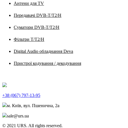
Антени для TV
Передавачі DVB-T/T2/H
Суматори DVB-T/T2/H
Фільтри T/T2/H
Digital Audio обладнання Deva
Пристрої кодування / декодування
КОНТАКТИ
+38 (067) 797-13-95
м. Київ, вул. Пшенична, 2а
sale@urs.ua
© 2021 URS. All rights reserved.