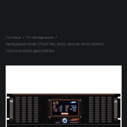
Головна
/
TV обладнання
/
ПЕРЕДАВАЧ DVB-T/T2/H 750, 1000, 1500 ВТ RMS СЕРІЯ З
TOUCHSCREEN ДИСПЛЕЄМ