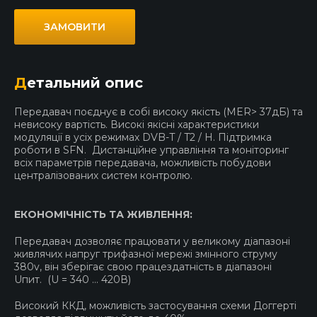
ЗАМОВИТИ
Детальний опис
Передавач поєднує в собі високу якість (MER> 37дБ) та
невисоку вартість. Високі якісні характеристики
модуляції в усіх режимах DVB-T / T2 / H. Підтримка
роботи в SFN. Дистанційне управління та моніторинг
всіх параметрів передавача, можливість побудови
централізованих систем контролю.
ЕКОНОМІЧНІСТЬ ТА ЖИВЛЕННЯ:
Передавач дозволяє працювати у великому діапазоні
живлячих напруг трифазної мережі змінного струму
380v, він зберігає свою працездатність в діапазоні
Uпит. (U = 340 … 420В)
Високий ККД, можливість застосування схеми Доггерті