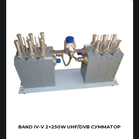
BAND IV-V 2×250W UHF/DVB СУММАТОР