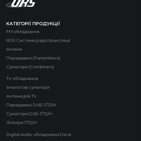
КАТЕГОРІЇ ПРОДУКЦІЇ
FM обладнання
RDS Системи радіотрансляції
Антени
Передавачі (Transmitters)
Суматори (Combiners)
TV обладнання
Аналогові суматори
Антени для TV
Передавачі DVB-T/T2/H
Суматори DVB-T/T2/H
Фільтри T/T2/H
Digital Audio обладнання Deva